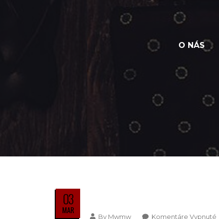
O NÁS
03
MAR
By
Mwmw
Komentáre Vypnuté